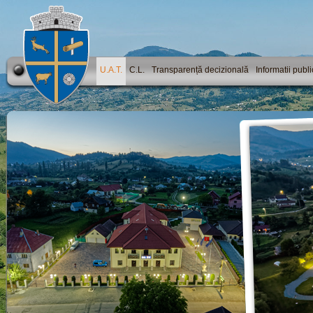
U.A.T.
C.L.
Transparență decizională
Informatii publ