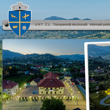
U.A.T.
C.L.
Transparență decizională
Informatii publ