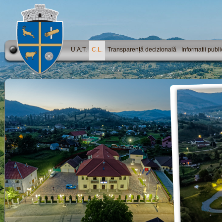
U.A.T.
C.L.
Transparență decizională
Informatii publ