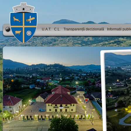
U.A.T.
C.L.
Transparență decizională
Informatii publ